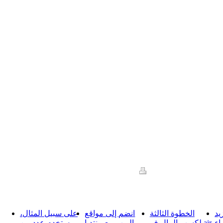
Version imprimable
|
Plan du si
© AUBERGE LA BUISSONNIERE
يد
الخطوة الثالثة
انضم إلى مواقع
على سبيل المثال،
لقراء
لكسب المال ف air
الويب مع منتديا
يستخدم عدد من