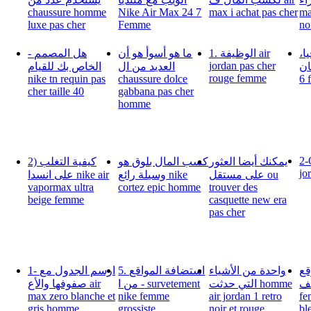
chaussure homme
Nike Air Max 24 7
max i achat pas cher
ma
luxe pas cher
Femme
no
يا
1. الوظيفة air
ما هو أسوأ هو أن
- هل المصمم
jordan pas cher
ذا كان
العديد من ال
الخاص بك للقيام
rouge femme
nike tn requin pas
chaussure dolce
6 
cher taille 40
gabbana pas cher
homme
2-
يمكنك أيضا العثور
كسب المال بلوق هو
2) كيفية التغلب
jo
على مستقل ou
وسيلة رائع nike
على انسدا nike air
vapormax ultra
cortez epic homme
trouver des
beige femme
casquette new era
pas cher
قع
واحدة من الأشياء
5. استضافة المواقع
1- ارسم الجدول مع
كشف
التي حدثت homme
- من ا survetement
صفوفها والأع air
max zero blanche et
nike femme
air jordan 1 retro
fe
gris homme
grossiste
noir et rouge
bl