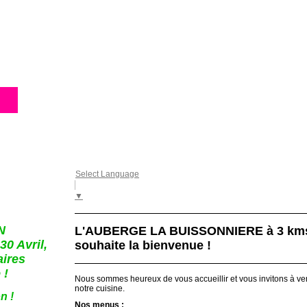
NOTRE AUBERGE
PLAN D'ACCÈS
TE
ACTUALITÉS
CONTACT
I
Select Language
▼
N
L'AUBERGE LA BUISSONNIERE à 3 kms
0 Avril,
souhaite la bienvenue !
ires
 !
Nous sommes heureux de vous accueillir et vous invitons à ven
notre cuisine.
n !
Nos menus :