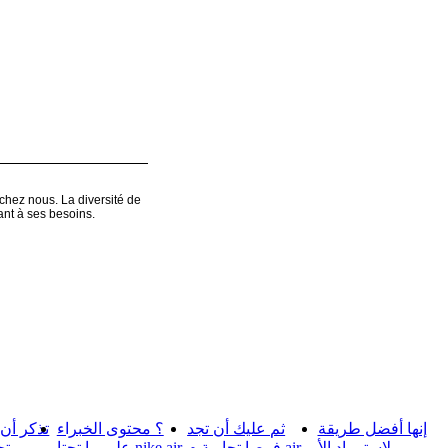
chez nous. La diversité de
ant à ses besoins.
Connexion
إنها أفضل طريقة
ثم عليك أن تجد
؟ محتوى الخبراء
تذكر أن
لاستمراد الأ
فرصا تجارية م air
على ما تحتا nike air
تح