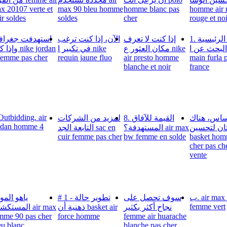
x 20107 verte et
max 90 bleu homme
homme blanc pas
homme air
ir soldes
soldes
cher
rouge et no
1. الكلمات الرئيسية
إذا كنت لا تعرف
الآن، إذا كنت ترغب
استهدفت جغراف،
البحث عن ا sac 
مكان العثور ع nike
في تكبير ا nike
وإ nike jordan
femme pas cher
requin jaune fluo
air presto homme
main furla 
blanche et noir
france
Outbidding. air
ساس، هناك
8. القيمة للآفاق
لمزيد من الشركات
rdan homme 4
ان لتحسين
المستهدفة؟ air max
التابعة الجد sac en
cuir femme pas cher
bw femme en solde
basket hom
cher pas ch
vente
ب. air max 95
سوف تحصل على
# 1 - تطوير حالة
ياهو المو
femme vert
نجاح أكثر بكثير
ذهنية أن basket air
المست air max
mme 90 pas cher
force homme
femme air huarache
eu blanc
blanche pas cher