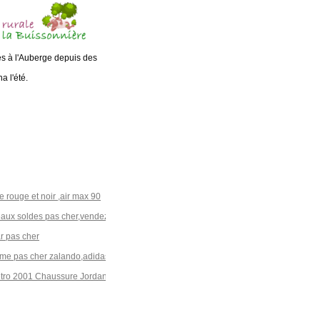
és à l'Auberge depuis des
a l'été.
rouge et noir ,air max 90
eaux soldes pas cher,vendez
r pas cher
emme pas cher zalando,adidas
Retro 2001 Chaussure Jordan