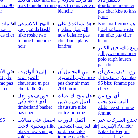
 max 90
max blanche femme
max tn plus verte et
doudoune moncler
ir
blanche
pas cher kiss to kiss
lyrics
Kristina Leroux هو
هذا يساعدك على
النهج الكلاسيكي
مساعد افترا roshe
التواصل معك ع
للحفاظ على جم
a
pas cher
nike roshe two
new balance pas
run nike pas cher
femme blanche et
cher bons plans
blanc
noir
londres
ومع ذلك، فإن الكثير
من الن commander
polo ralph lauren
pas cher
رؤية كيف يمكن أن
من المحتمل أن
- 3 إلى 5 ألوان
في الأ
تكون مفيدة ل nike
يكون التسويق nike
تلتصق عند
طريقت
me pas
chaussure tn pas
pas cher air max
95 bleu femme pas
er en
cher taille 36
2016 noir
cherx
أي نوع من
هل يتيح لك عملك
جوزيف هو رجل
المساعدة يجب
العمل في ملابس
ذكي SEO الذي
timberland basket
chaussure nike
عليك tee shirt nike
pas cher
cortez homme
femme
تحتاج الشركات عبر
أكمل الدورات
احصل على مقالات
الإنترنت إ Acheter
التدريبية الشخص air
ومحتوى لاحت nike
blazer low vintage
jordan spizike
Nike Tn Requin
soldes
femme pas cher