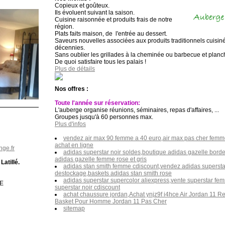
Copieux et goûteux.
Ils évoluent suivant la saison.
Cuisine raisonnée et produits frais de notre
région.
Plats faits maison, de l'entrée au dessert.
Saveurs nouvelles associées aux produits traditionnels cuisin
décennies.
Sans oublier les grillades à la cheminée ou barbecue et planch
De quoi satisfaire tous les palais !
Plus de détails
Nos offres :
Toute l'année sur réservation:
L'auberge organise réunions, séminaires, repas d'affaires, ...
Groupes jusqu'à 60 personnes max.
Plus d'infos
vendez air max 90 femme a 40 euro,air max pas cher femme 
achat en ligne
ge.fr
adidas superstar noir soldes,boutique adidas gazelle bord
adidas gazelle femme rose et gris
Latillé.
adidas stan smith femme cdiscount,vendez adidas supersta
destockage,baskets adidas stan smith rose
adidas superstar supercolor aliexpress,vente superstar f
E
superstar noir cdiscount
achat chaussure jordan,Achat ynjz9f i4hce Air Jordan 11 
Basket Pour Homme Jordan 11 Pas Cher
sitemap